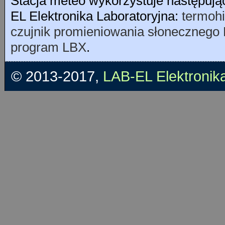
Stacja meteo wykorzystuje następuj
EL Elektronika Laboratoryjna:
termoh
czujnik promieniowania słonecznego
program LBX
.
© 2013-2017,
LAB-EL Elektronik