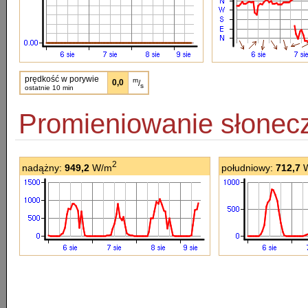
prędkość w porywie
m
0,0
/
s
ostatnie 10 min
Promieniowanie słonec
2
nadążny:
949,2
W/m
południowy:
712,7
W