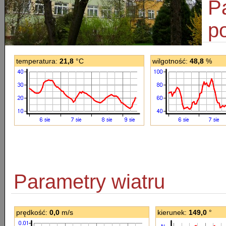
P
p
temperatura:
21,8
°C
wilgotność:
48,8
%
Parametry wiatru
prędkość:
0,0
m/s
kierunek:
149,0
°