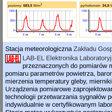
2
poziomy:
683,5
W/m
pyrheliometr:
34,8
W
Stacja meteorologiczna
Zakładu Gos
LAB-EL Elektronika Laboratory
przeznaczonych do pomiarów m
pomiaru parametrów powietrza, baro
mierzenia temperatury gleby, mierni
Urządzenia pomiarowe zaprojektowa
technologii przetwarzania sygnałów 
indywidualnie w certyfikowanym labo