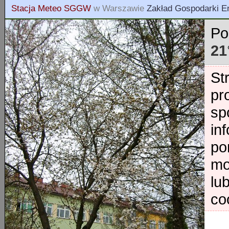
Stacja Meteo SGGW
w Warszawie
Zakład Gospodarki E
Po
21
St
pr
sp
in
po
mo
lu
co